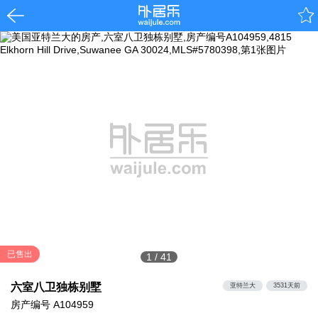
已售出
1
/
41
六室八卫独栋别墅
亚特兰大
3531天前
房产编号
A104959