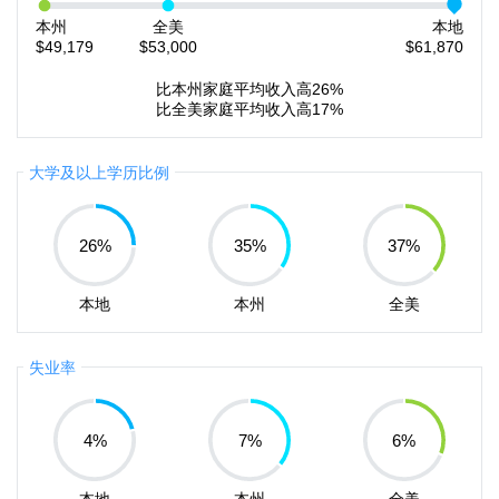
本州
全美
本地
$49,179
$53,000
$61,870
比本州家庭平均收入高26%
比全美家庭平均收入高17%
大学及以上学历比例
26
%
35
%
37
%
本地
本州
全美
失业率
4
%
7
%
6
%