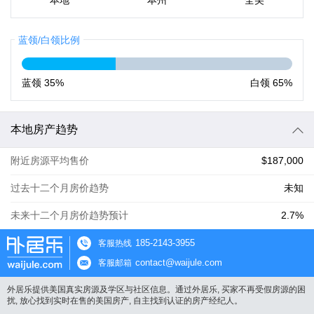
本地
本州
全美
蓝领/白领比例
蓝领
35%
白领
65%
本地房产趋势
附近房源平均售价
$187,000
过去十二个月房价趋势
未知
未来十二个月房价趋势预计
2.7%
185-2143-3955
客服热线
contact@waijule.com
客服邮箱
外居乐提供美国真实房源及学区与社区信息。通过外居乐, 买家不再受假房源的困
扰, 放心找到实时在售的美国房产, 自主找到认证的房产经纪人。