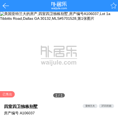
已售出
1
/
1
四室四卫独栋别墅
亚特兰大
3715天前
房产编号
A106037