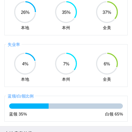
26
%
35
%
37
%
本地
本州
全美
失业率
4
%
7
%
6
%
本地
本州
全美
蓝领/白领比例
蓝领
35%
白领
65%