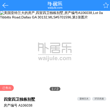
已售出
1
/
2
四室四卫独栋别墅
亚特兰大
3715天前
房产编号
A106038