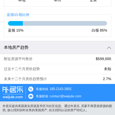
本地
本州
全美
蓝领/白领比例
蓝领
15%
白领
85%
本地房产趋势
附近房源平均售价
$599,000
过去十二个月房价趋势
未知
未来十二个月房价趋势预计
2.7%
185-2143-3955
客服热线
contact@waijule.com
客服邮箱
外居乐提供美国真实房源及学区与社区信息。通过外居乐, 买家不再受假房源的困
扰, 放心找到实时在售的美国房产, 自主找到认证的房产经纪人。