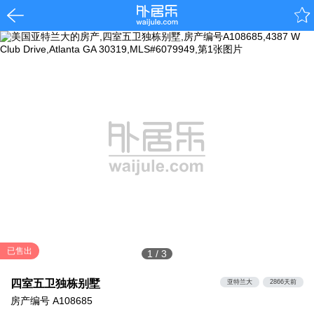
已售出
1
/
3
四室五卫独栋别墅
亚特兰大
2866天前
房产编号
A108685