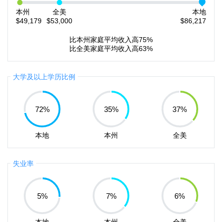
本州
全美
本地
$49,179
$53,000
$86,217
比本州家庭平均收入高75%
比全美家庭平均收入高63%
大学及以上学历比例
72
%
35
%
37
%
本地
本州
全美
失业率
5
%
7
%
6
%