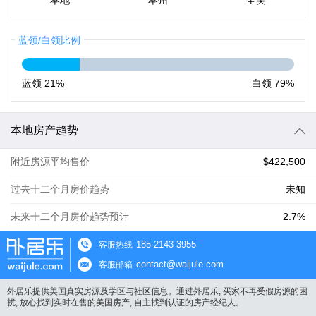
本地
本州
全美
蓝领/白领比例
蓝领
21%
白领
79%
本地房产趋势
附近房源平均售价
$422,500
过去十二个月房价趋势
未知
未来十二个月房价趋势预计
2.7%
185-2143-3955
客服热线
contact@waijule.com
客服邮箱
外居乐提供美国真实房源及学区与社区信息。通过外居乐, 买家不再受假房源的困
扰, 放心找到实时在售的美国房产, 自主找到认证的房产经纪人。