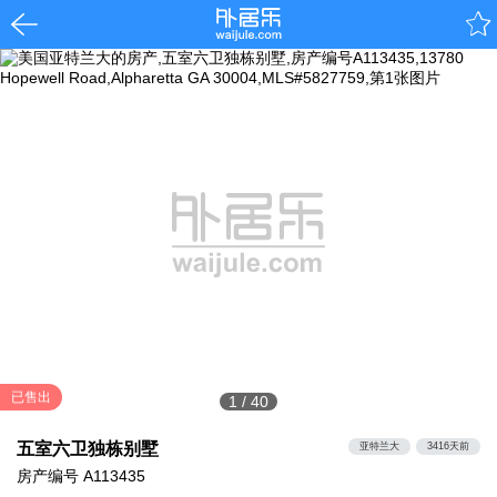
已售出
1
/
40
五室六卫独栋别墅
亚特兰大
3416天前
房产编号
A113435