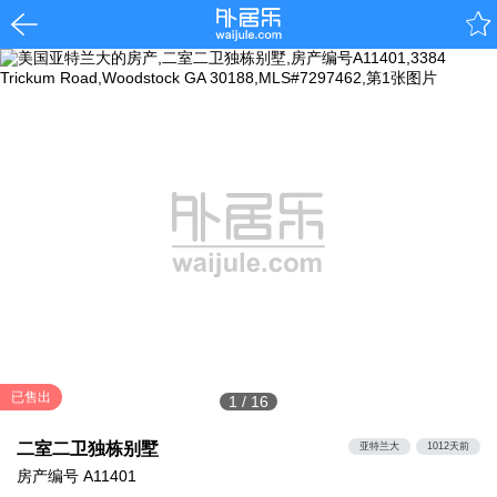
已售出
1
/
16
二室二卫独栋别墅
亚特兰大
1012天前
房产编号
A11401