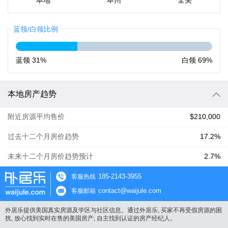
本地
本州
全美
蓝领/白领比例
蓝领
31%
白领
69%
本地房产趋势
附近房源平均售价
$210,000
过去十二个月房价趋势
17.2%
未来十二个月房价趋势预计
2.7%
185-2143-3955
客服热线
contact@waijule.com
客服邮箱
外居乐提供美国真实房源及学区与社区信息。通过外居乐, 买家不再受假房源的困
扰, 放心找到实时在售的美国房产, 自主找到认证的房产经纪人。