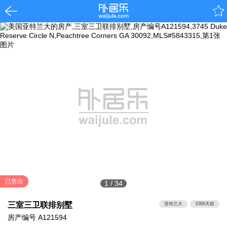
已售出
1
/
34
三室三卫联排别墅
亚特兰大
3386天前
房产编号
A121594