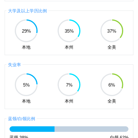
大学及以上学历比例
29
%
35
%
37
%
本地
本州
全美
失业率
5
%
7
%
6
%
本地
本州
全美
蓝领/白领比例
蓝领
38%
白领
62%