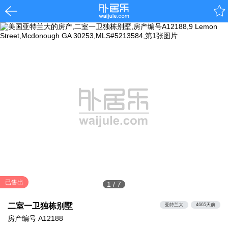
已售出
1
/
7
二室一卫独栋别墅
亚特兰大
4665天前
房产编号
A12188