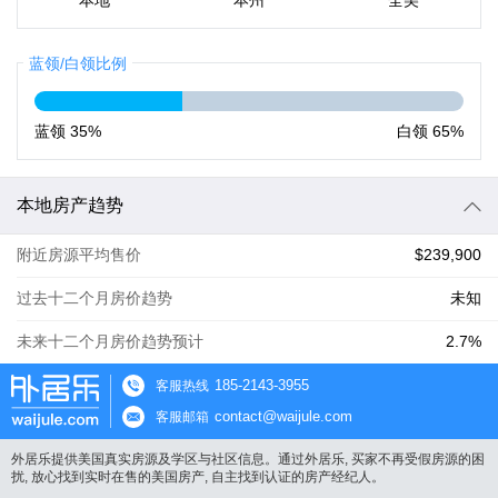
本地
本州
全美
蓝领/白领比例
蓝领
35%
白领
65%
本地房产趋势
附近房源平均售价
$239,900
过去十二个月房价趋势
未知
未来十二个月房价趋势预计
2.7%
185-2143-3955
客服热线
contact@waijule.com
客服邮箱
外居乐提供美国真实房源及学区与社区信息。通过外居乐, 买家不再受假房源的困
扰, 放心找到实时在售的美国房产, 自主找到认证的房产经纪人。