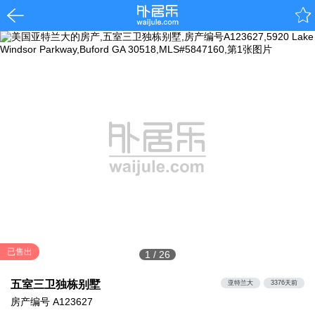
已售出
1
/
26
五室三卫独栋别墅
亚特兰大
3376天前
房产编号
A123627