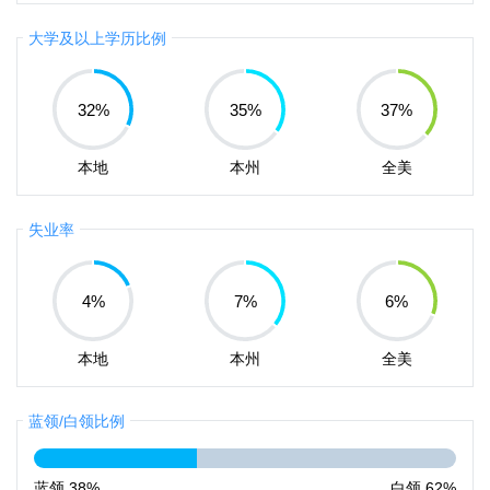
大学及以上学历比例
32
%
35
%
37
%
本地
本州
全美
失业率
4
%
7
%
6
%
本地
本州
全美
蓝领/白领比例
蓝领
38%
白领
62%