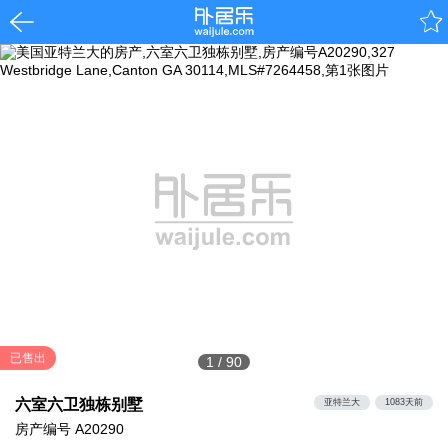
已售出
1
/
90
六室六卫独栋别墅
亚特兰大
1083天前
房产编号
A20290