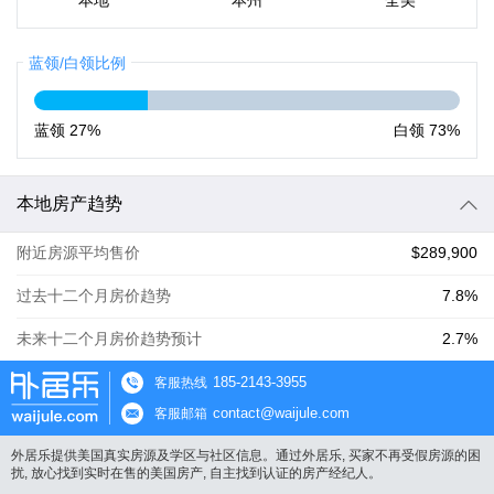
本地
本州
全美
蓝领/白领比例
蓝领
27%
白领
73%
本地房产趋势
附近房源平均售价
$289,900
过去十二个月房价趋势
7.8%
未来十二个月房价趋势预计
2.7%
185-2143-3955
客服热线
contact@waijule.com
客服邮箱
外居乐提供美国真实房源及学区与社区信息。通过外居乐, 买家不再受假房源的困
扰, 放心找到实时在售的美国房产, 自主找到认证的房产经纪人。