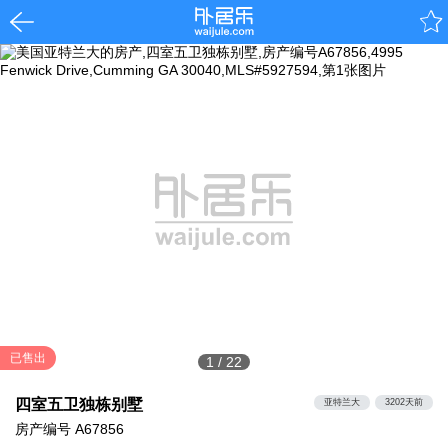
已售出
1
/
22
四室五卫独栋别墅
亚特兰大
3202天前
房产编号
A67856