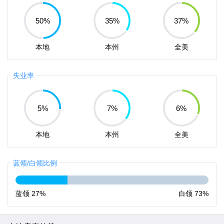
50
%
35
%
37
%
本地
本州
全美
失业率
5
%
7
%
6
%
本地
本州
全美
蓝领/白领比例
蓝领
27%
白领
73%