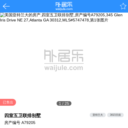
已售出
1
/
25
四室五卫联排别墅
亚特兰大
3615天前
房产编号
A79205