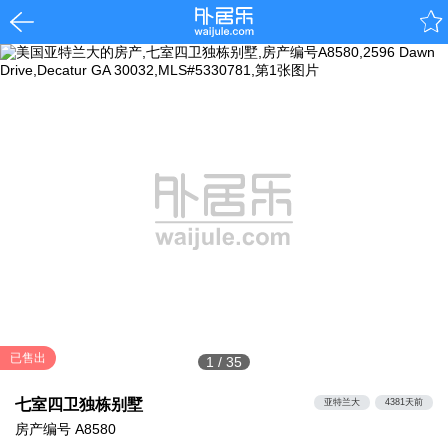
已售出
1
/
35
七室四卫独栋别墅
亚特兰大
4381天前
房产编号
A8580