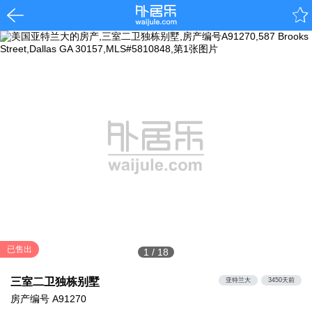
已售出
1
/
18
三室二卫独栋别墅
亚特兰大
3450天前
房产编号
A91270