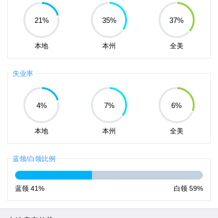
21
%
35
%
37
%
本地
本州
全美
失业率
4
%
7
%
6
%
本地
本州
全美
蓝领/白领比例
蓝领
41%
白领
59%