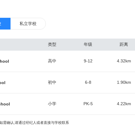
市设立了分公司。1800多家工厂生产包括飞机、汽车、家具，纺织品、化
00多种产品。该市IT业工作岗位数量增长较快。2011年，大亚特兰大地区
各都会区第10位。对外出口额约172亿美元，居全美各都会区第18位，占
校
私立学校
五大出口对象依次为：加拿大、墨西哥、新加坡、中国、日本。 20世纪人
加，除非裔美国人外，亚裔与西班牙语裔美国人也大量迁入。2010年人
类型
年级
距离
3。人口密度为每平方英里（1232平方公里）3154人。
高中
9-12
4.32
km
hool
初中
6-8
1.90
km
ool
小学
PK-5
4.22
km
chool
如需确认,请通过经纪人或者直接与学校联系