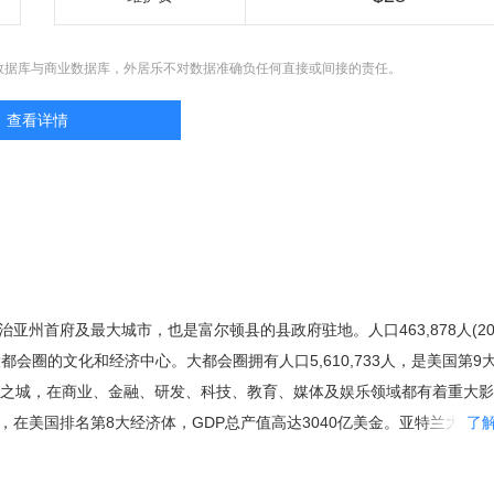
数据库与商业数据库，外居乐不对数据准确负任何直接或间接的责任。
查看详情
国佐治亚州首府及最大城市，也是富尔顿县的县政府驻地。人口463,878人(20
都会圈的文化和经济中心。大都会圈拥有人口5,610,733人，是美国第9
界之城，在商业、金融、研发、科技、教育、媒体及娱乐领域都有着重大
，在美国排名第8大经济体，GDP总产值高达3040亿美金。亚特兰大的
了
有：物流，商业服务，媒体，信息产业等。 亚市被誉为“新南方之都”，上
括可口可乐、家得宝、达美航空、联合包裹、假日酒店及南方贝尔等。全美