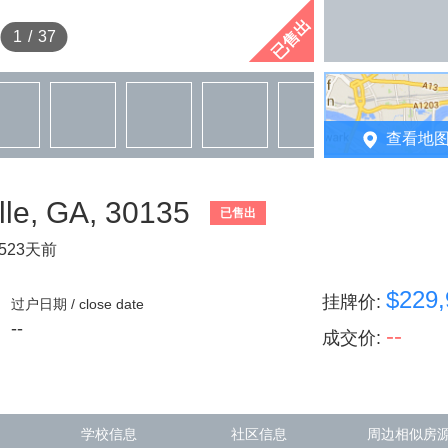
已售出
1
/
37
查看地
lle, GA, 30135
已售出
523天前
$229,
挂牌价
:
过户日期 / close date
--
--
成交价
:
学校信息
社区信息
周边相似房