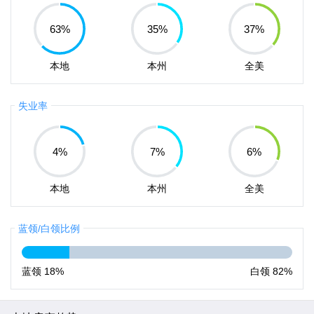
63
%
35
%
37
%
本地
本州
全美
失业率
4
%
7
%
6
%
本地
本州
全美
蓝领/白领比例
蓝领
18%
白领
82%