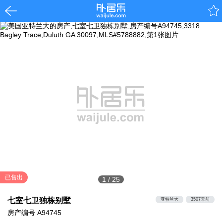
已售出
1
/
25
七室七卫独栋别墅
亚特兰大
3507天前
房产编号
A94745