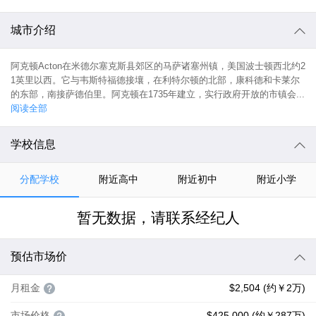
城市介绍
阿克顿Acton在米德尔塞克斯县郊区的马萨诸塞州镇，美国波士顿西北约2
1英里以西。它与韦斯特福德接壤，在利特尔顿的北部，康科德和卡莱尔
的东部，南接萨德伯里。阿克顿在1735年建立，实行政府开放的市镇会...
阅读全部
学校信息
分配学校
附近高中
附近初中
附近小学
暂无数据，请联系经纪人
预估市场价
月租金
$2,504 (约￥2万)
市场价格
$425,000 (约￥287万)