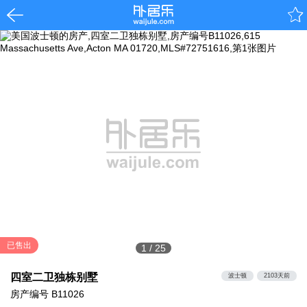
已售出
1
/
25
四室二卫独栋别墅
波士顿
2103天前
房产编号
B11026