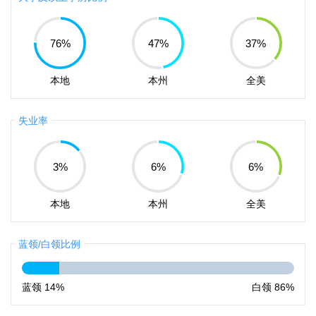
76
%
47
%
37
%
本地
本州
全美
失业率
3
%
6
%
6
%
本地
本州
全美
蓝领/白领比例
蓝领
14%
白领
86%