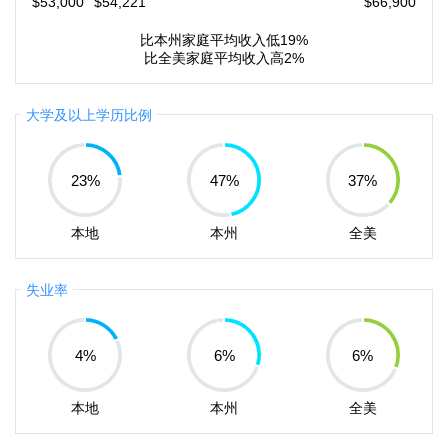
$53,000
$54,221
$66,900
比本州家庭平均收入低19%
比全美家庭平均收入高2%
大学及以上学历比例
23
%
47
%
37
%
本地
本州
全美
失业率
4
%
6
%
6
%
本地
本州
全美