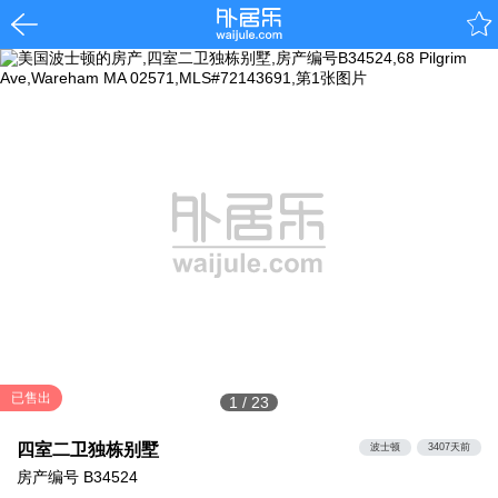
已售出
1
/
23
四室二卫独栋别墅
波士顿
3407天前
房产编号
B34524