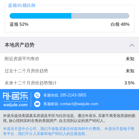
蓝领/白领比例
蓝领
52%
白领
48%
本地房产趋势
附近房源平均售价
未知
过去十二个月房价趋势
未知
未来十二个月房价趋势预计
3.5%
185-2143-3955
客服热线
contact@waijule.com
客服邮箱
外居乐提供美国真实房源及学区与社区信息。通过外居乐, 买家不再受假房源的困
扰, 放心找到实时在售的美国房产, 自主找到认证的房产经纪人。
外居乐不是中介公司，我们不收取买家任何咨询和中介费用。 外居乐不是电子商
务平台，我们不介入买家和地产经纪人的交易流程。