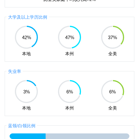
大学及以上学历比例
42
%
47
%
37
%
本地
本州
全美
失业率
3
%
6
%
6
%
本地
本州
全美
蓝领/白领比例