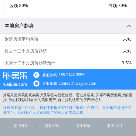
蓝领
30%
白领
70%
本地房产趋势
附近房源平均售价
未知
过去十二个月房价趋势
未知
未来十二个月房价趋势预计
3.5%
185-2143-3955
客服热线
contact@waijule.com
客服邮箱
外居乐提供美国真实房源及学区与社区信息。通过外居乐, 买家不再受假房源的困
扰, 放心找到实时在售的美国房产, 自主找到认证的房产经纪人。
外居乐不是中介公司，我们不收取买家任何咨询和中介费用。 外居乐不是电子商
务平台，我们不介入买家和地产经纪人的交易流程。
使用条款
隐私协议
关于我们
联系我们