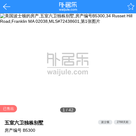
已售出
1
/
42
五室六卫独栋别墅
波士顿
2768天前
房产编号
B5300