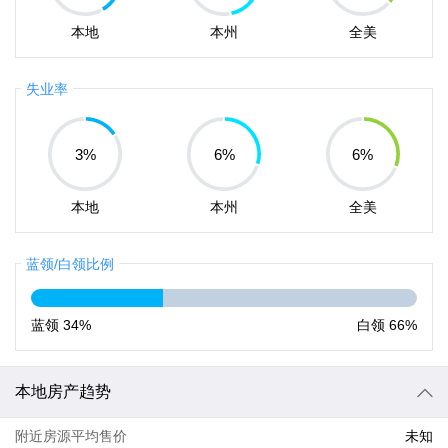
本地
本州
全美
失业率
3
%
6
%
6
%
本地
本州
全美
蓝领/白领比例
蓝领
34%
白领
66%
本地房产趋势
附近房源平均售价
未知