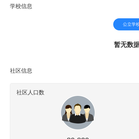
学校信息
油工业、电信业、计算机
的经济发展来自于强大的石
DP总量为5040亿美元
公立学
的内陆都市圈。达拉斯随着
现大油田后，城市经济进
暂无数
管汇集本市。炼油、石油
子、电器、飞机、导弹等
有近3000家工厂。金融
社区信息
融中心之一。 达拉斯市
系统。达拉斯是数条重要州
社区人口数