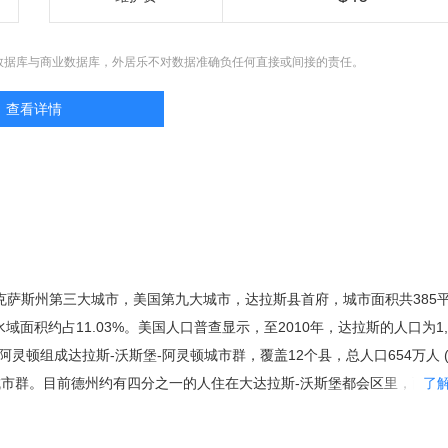
数据库与商业数据库，外居乐不对数据准确负任何直接或间接的责任。
查看详情
国德克萨斯州第三大城市，美国第九大城市，达拉斯县首府，城市面积共385
水域面积约占11.03%。美国人口普查显示，至2010年，达拉斯的人口为1,1
灵顿组成达拉斯-沃斯堡-阿灵顿城市群，覆盖12个县，总人口654万人 (2
城市群。目前德州约有四分之一的人住在大达拉斯-沃斯堡都会区里，而达
了
人口。1999年，达拉斯被拉夫堡大学的全球化与世界级城市研究小组与
型世界级城市。 达拉斯创立于1814年，1856年正式建市，主要经济支