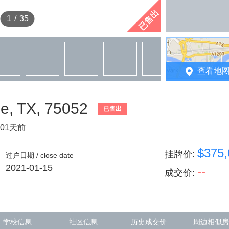
已售出
1
/
35
查看地
ie, TX, 75052
已售出
01天前
$375,
挂牌价
:
过户日期 / close date
2021-01-15
--
成交价
:
学校信息
社区信息
历史成交价
周边相似房