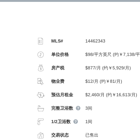
MLS#
14462343
单位价格
$98/平方英尺 (约￥7,138/
房产税
$877/月 (约￥5,929/月)
物业费
$12/月 (约￥81/月)
预估月租金
$2,460/月 (约￥16,613/月)
完整卫浴数
3间
1/2卫浴数
1间
交易状态
已售出