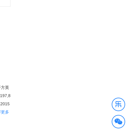
平方英
97,8
015
拉斯占
解更多
网络列
柱为石