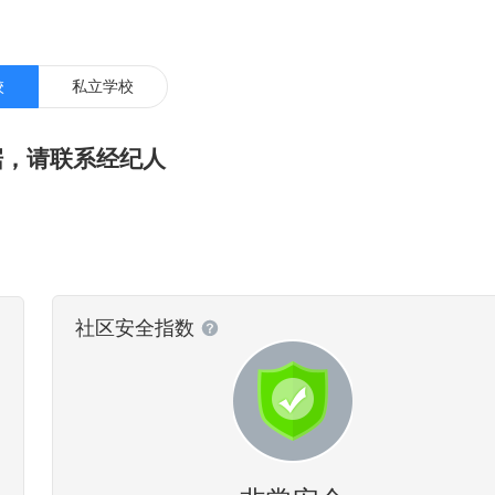
技术、银行业和航空运输业。达拉斯位于美国内陆，缺少水上交通线，其
油和棉花工业。 达拉斯地区是美国南部的医疗,教育和金融中心，2014
，位居全美第五。 位于德州北部，达拉斯是美国南部主要都市圈，以及美国
校
私立学校
1870年后铁路陆续通达，发展成为全国主要棉花市场之一。1930年东
一步增长。现为美国南部重要的石油城，城市东、西大油田所产的原油经
据，请联系经纪人
化工、石油机械等工业发达，在市区设有办事处的石油公司多达600家左
新兴工业，以及纺织、服装、食品、农业机械等传统工业，均颇具规模。
与保险业发达，大市区有第11联邦储备银行等约100家银行，为全国性的
内的主要交通工具是私人汽车。此外，市内拥有德克萨斯州最早建成的轻
际高速公路的交汇处，20号、30号、35E号及45号州际公路均经过达
社区安全指数