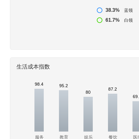
38.3%
蓝领
61.7%
白领
生活成本指数
98.4
95.2
87.2
80
69
服务
教育
娱乐
餐饮
医