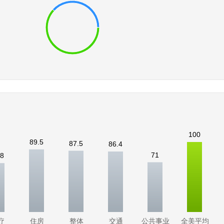
100
89.5
87.5
86.4
71
.8
疗
住房
整体
交通
公共事业
全美平均