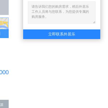
图
立即联系外居乐
000
源