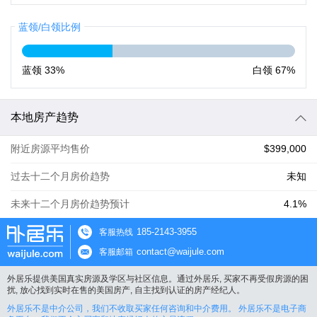
蓝领/白领比例
蓝领
33%
白领
67%
本地房产趋势
附近房源平均售价
$399,000
过去十二个月房价趋势
未知
未来十二个月房价趋势预计
4.1%
185-2143-3955
客服热线
contact@waijule.com
客服邮箱
外居乐提供美国真实房源及学区与社区信息。通过外居乐, 买家不再受假房源的困
扰, 放心找到实时在售的美国房产, 自主找到认证的房产经纪人。
外居乐不是中介公司，我们不收取买家任何咨询和中介费用。 外居乐不是电子商