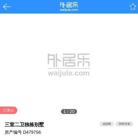
已售出
1
/
20
三室二卫独栋别墅
达拉斯
2940天前
房产编号
D479756