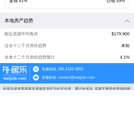
蓝领
41%
白领
59%
本地房产趋势
附近房源平均售价
$179,900
过去十二个月房价趋势
未知
未来十二个月房价趋势预计
4.1%
185-2143-3955
客服热线
contact@waijule.com
客服邮箱
外居乐提供美国真实房源及学区与社区信息。通过外居乐, 买家不再受假房源的困
扰, 放心找到实时在售的美国房产, 自主找到认证的房产经纪人。
外居乐不是中介公司，我们不收取买家任何咨询和中介费用。 外居乐不是电子商
务平台，我们不介入买家和地产经纪人的交易流程。
使用条款
隐私协议
关于我们
联系我们
© 2015-2017 外居乐 版权所有 |
沪ICP备15046544号-2