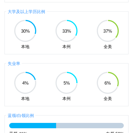
大学及以上学历比例
30
%
33
%
37
%
本地
本州
全美
失业率
4
%
5
%
6
%
本地
本州
全美
蓝领/白领比例