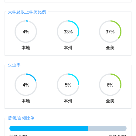
大学及以上学历比例
4
%
33
%
37
%
本地
本州
全美
失业率
4
%
5
%
6
%
本地
本州
全美
蓝领/白领比例