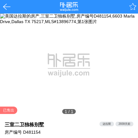
已售出
1
/
1
三室二卫独栋别墅
达拉斯
2939天前
房产编号
D481154