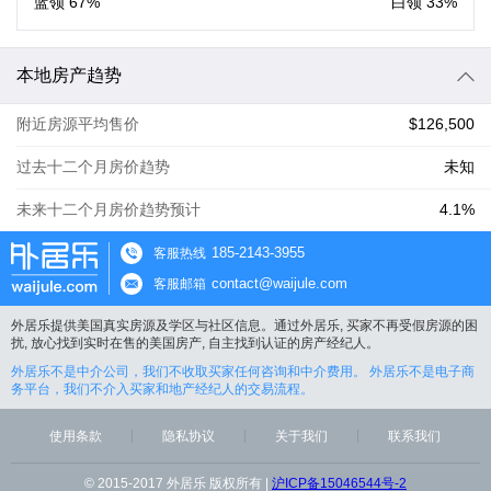
蓝领
67%
白领
33%
本地房产趋势
附近房源平均售价
$126,500
过去十二个月房价趋势
未知
未来十二个月房价趋势预计
4.1%
185-2143-3955
客服热线
contact@waijule.com
客服邮箱
外居乐提供美国真实房源及学区与社区信息。通过外居乐, 买家不再受假房源的困
扰, 放心找到实时在售的美国房产, 自主找到认证的房产经纪人。
外居乐不是中介公司，我们不收取买家任何咨询和中介费用。 外居乐不是电子商
务平台，我们不介入买家和地产经纪人的交易流程。
使用条款
隐私协议
关于我们
联系我们
© 2015-2017 外居乐 版权所有 |
沪ICP备15046544号-2