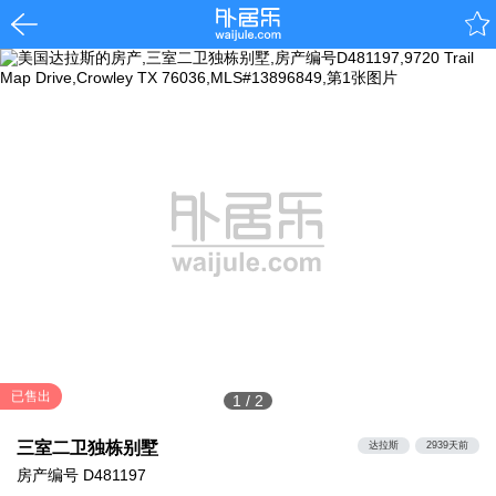
已售出
1
/
2
三室二卫独栋别墅
达拉斯
2939天前
房产编号
D481197