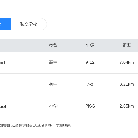
技术、银行业和航空运输业。达拉斯位于美国内陆，缺少水上交通线，其
油和棉花工业。 达拉斯地区是美国南部的医疗,教育和金融中心，2014
，位居全美第五。 位于德州北部，达拉斯是美国南部主要都市圈，以及美国
校
私立学校
1870年后铁路陆续通达，发展成为全国主要棉花市场之一。1930年东
一步增长。现为美国南部重要的石油城，城市东、西大油田所产的原油经
类型
年级
距离
化工、石油机械等工业发达，在市区设有办事处的石油公司多达600家左
新兴工业，以及纺织、服装、食品、农业机械等传统工业，均颇具规模。
高中
9-12
7.04
km
ool
与保险业发达，大市区有第11联邦储备银行等约100家银行，为全国性的
内的主要交通工具是私人汽车。此外，市内拥有德克萨斯州最早建成的轻
际高速公路的交汇处，20号、30号、35E号及45号州际公路均经过达
初中
7-8
3.21
km
小学
PK-6
2.65
km
ool
如需确认,请通过经纪人或者直接与学校联系