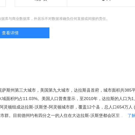
数据库与商业数据库，外居乐不对数据准确负任何直接或间接的责任。
查看详情
国德克萨斯州第三大城市，美国第九大城市，达拉斯县首府，城市面积共385
水域面积约占11.03%。美国人口普查显示，至2010年，达拉斯的人口为1,1
灵顿组成达拉斯-沃斯堡-阿灵顿城市群，覆盖12个县，总人口654万人 (2
城市群。目前德州约有四分之一的人住在大达拉斯-沃斯堡都会区里，而达
了
人口。1999年，达拉斯被拉夫堡大学的全球化与世界级城市研究小组与
型世界级城市。 达拉斯创立于1814年，1856年正式建市，主要经济支