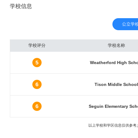
学校信息
油工业、电信业、计算机
的经济发展来自于强大的石
DP总量为5040亿美元
公立学
的内陆都市圈。达拉斯随着
现大油田后，城市经济进
学校评分
学校名称
管汇集本市。炼油、石油
子、电器、飞机、导弹等
5
Weatherford High Sch
有近3000家工厂。金融
融中心之一。 达拉斯市
系统。达拉斯是数条重要州
6
Tison Middle School
6
Seguin Elementary Sch
以上学校和学区信息仅供参考,