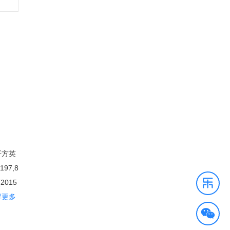
平方英
97,8
015
拉斯占
解更多
网络列
柱为石