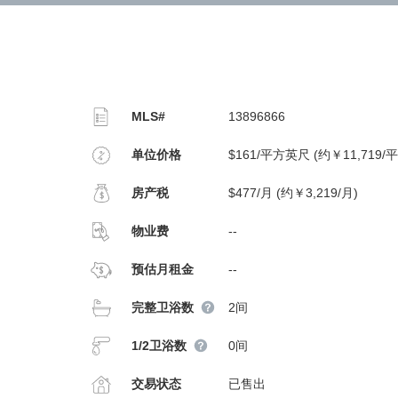
MLS#
13896866
单位价格
$161/平方英尺 (约￥11,719/
房产税
$477/月 (约￥3,219/月)
物业费
--
预估月租金
--
完整卫浴数
2间
1/2卫浴数
0间
交易状态
已售出