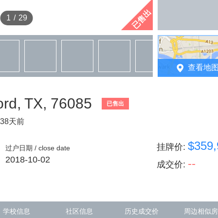
已售出
1
/
29
查看地
rd, TX, 76085
已售出
38天前
$359,
挂牌价
:
过户日期 / close date
2018-10-02
--
成交价
:
学校信息
社区信息
历史成交价
周边相似房