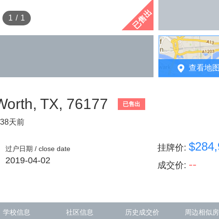
已售出
1
/
1
查看地
Worth, TX, 76177
已售出
38天前
$284,
挂牌价
:
过户日期 / close date
2019-04-02
--
成交价
:
学校信息
社区信息
历史成交价
周边相似房