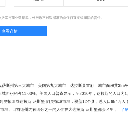
数据库与商业数据库，外居乐不对数据准确负任何直接或间接的责任。
查看详情
国德克萨斯州第三大城市，美国第九大城市，达拉斯县首府，城市面积共385
水域面积约占11.03%。美国人口普查显示，至2010年，达拉斯的人口为1,1
灵顿组成达拉斯-沃斯堡-阿灵顿城市群，覆盖12个县，总人口654万人 (2
城市群。目前德州约有四分之一的人住在大达拉斯-沃斯堡都会区里，而达
了
人口。1999年，达拉斯被拉夫堡大学的全球化与世界级城市研究小组与
型世界级城市。 达拉斯创立于1814年，1856年正式建市，主要经济支