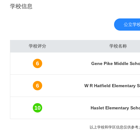
学校信息
油工业、电信业、计算机
的经济发展来自于强大的石
DP总量为5040亿美元
公立学
的内陆都市圈。达拉斯随着
现大油田后，城市经济进
学校评分
学校名称
管汇集本市。炼油、石油
子、电器、飞机、导弹等
6
Gene Pike Middle Sch
有近3000家工厂。金融
融中心之一。 达拉斯市
系统。达拉斯是数条重要州
6
W R Hatfield Elementary 
10
Haslet Elementary Sch
以上学校和学区信息仅供参考,