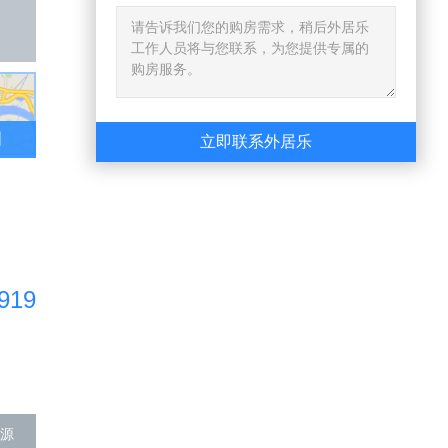
已售出
图
立即联系外居乐
919
源