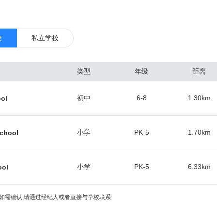
技术、银行业和航空运输业。达拉斯位于美国内陆，缺少水上交通线，其
油和棉花工业。 达拉斯地区是美国南部的医疗,教育和金融中心，2014
，位居全美第五。 位于德州北部，达拉斯是美国南部主要都市圈，以及美国
校
私立学校
1870年后铁路陆续通达，发展成为全国主要棉花市场之一。1930年东
一步增长。现为美国南部重要的石油城，城市东、西大油田所产的原油经
类型
年级
距离
化工、石油机械等工业发达，在市区设有办事处的石油公司多达600家左
新兴工业，以及纺织、服装、食品、农业机械等传统工业，均颇具规模。
初中
6-8
1.30
km
ool
与保险业发达，大市区有第11联邦储备银行等约100家银行，为全国性的
内的主要交通工具是私人汽车。此外，市内拥有德克萨斯州最早建成的轻
际高速公路的交汇处，20号、30号、35E号及45号州际公路均经过达
小学
PK-5
1.70
km
School
小学
PK-5
6.33
km
ool
如需确认,请通过经纪人或者直接与学校联系