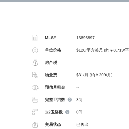
MLS#
13896897
单位价格
$120/平方英尺 (约￥8,719/
房产税
--
物业费
$31/月 (约￥209/月)
预估月租金
--
完整卫浴数
3间
1/2卫浴数
0间
交易状态
已售出