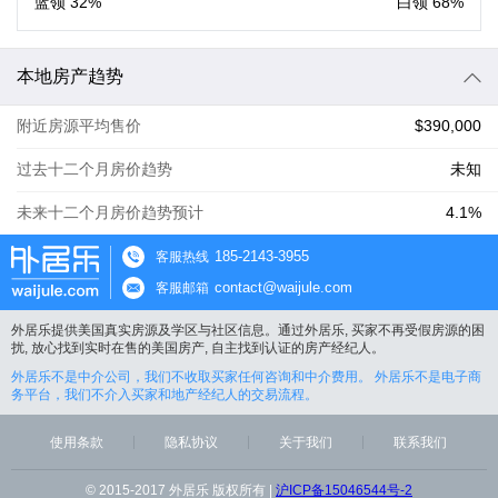
蓝领
32%
白领
68%
本地房产趋势
附近房源平均售价
$390,000
过去十二个月房价趋势
未知
未来十二个月房价趋势预计
4.1%
185-2143-3955
客服热线
contact@waijule.com
客服邮箱
外居乐提供美国真实房源及学区与社区信息。通过外居乐, 买家不再受假房源的困
扰, 放心找到实时在售的美国房产, 自主找到认证的房产经纪人。
外居乐不是中介公司，我们不收取买家任何咨询和中介费用。 外居乐不是电子商
务平台，我们不介入买家和地产经纪人的交易流程。
使用条款
隐私协议
关于我们
联系我们
© 2015-2017 外居乐 版权所有 |
沪ICP备15046544号-2