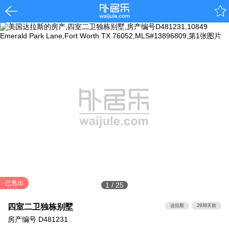
已售出
1
/
25
四室二卫独栋别墅
达拉斯
2938天前
房产编号
D481231