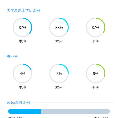
大学及以上学历比例
37
%
33
%
37
%
本地
本州
全美
失业率
4
%
5
%
6
%
本地
本州
全美
蓝领/白领比例