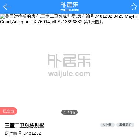
已售出
1
/
15
三室二卫独栋别墅
达拉斯
2938天前
房产编号
D481232