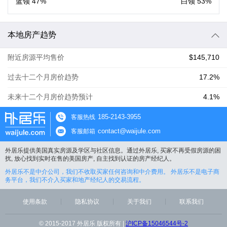
蓝领
47%
白领
53%
本地房产趋势
附近房源平均售价
$145,710
过去十二个月房价趋势
17.2%
未来十二个月房价趋势预计
4.1%
185-2143-3955
客服热线
contact@waijule.com
客服邮箱
外居乐提供美国真实房源及学区与社区信息。通过外居乐, 买家不再受假房源的困
扰, 放心找到实时在售的美国房产, 自主找到认证的房产经纪人。
外居乐不是中介公司，我们不收取买家任何咨询和中介费用。 外居乐不是电子商
务平台，我们不介入买家和地产经纪人的交易流程。
使用条款
隐私协议
关于我们
联系我们
© 2015-2017 外居乐 版权所有 |
沪ICP备15046544号-2