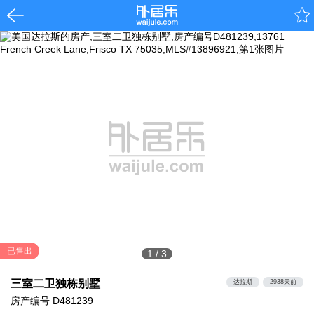
已售出
1
/
3
三室二卫独栋别墅
达拉斯
2938天前
房产编号
D481239