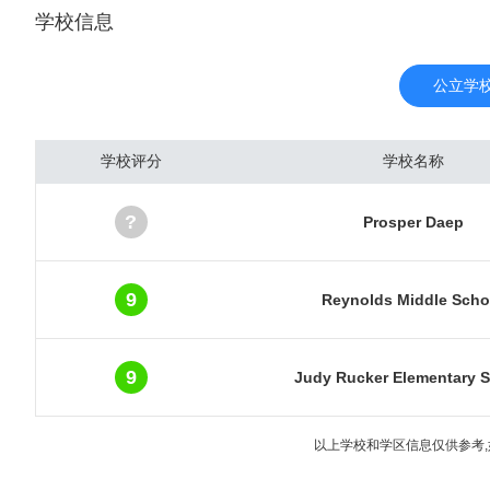
学校信息
油工业、电信业、计算机
的经济发展来自于强大的石
DP总量为5040亿美元
公立学
的内陆都市圈。达拉斯随着
现大油田后，城市经济进
学校评分
学校名称
管汇集本市。炼油、石油
子、电器、飞机、导弹等
?
Prosper Daep
有近3000家工厂。金融
融中心之一。 达拉斯市
系统。达拉斯是数条重要州
9
Reynolds Middle Scho
9
Judy Rucker Elementary 
以上学校和学区信息仅供参考,