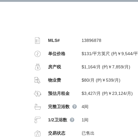
MLS#
13896878
单位价格
$131/平方英尺 (约￥9,544/
房产税
$1,164/月 (约￥7,859/月)
物业费
$80/月 (约￥539/月)
预估月租金
$3,427/月 (约￥23,124/月)
完整卫浴数
4间
1/2卫浴数
1间
交易状态
已售出