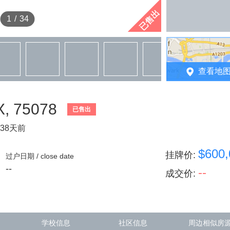
已售出
1
/
34
查看地
TX, 75078
已售出
38天前
$600,
挂牌价
:
过户日期 / close date
--
--
成交价
:
学校信息
社区信息
周边相似房