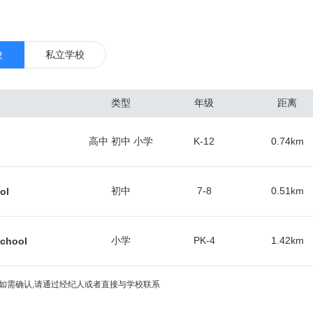
技术、银行业和航空运输业。达拉斯位于美国内陆，缺少水上交通线，其
油和棉花工业。 达拉斯地区是美国南部的医疗,教育和金融中心，2014
，位居全美第五。 位于德州北部，达拉斯是美国南部主要都市圈，以及美国
校
私立学校
1870年后铁路陆续通达，发展成为全国主要棉花市场之一。1930年东
一步增长。现为美国南部重要的石油城，城市东、西大油田所产的原油经
类型
年级
距离
化工、石油机械等工业发达，在市区设有办事处的石油公司多达600家左
新兴工业，以及纺织、服装、食品、农业机械等传统工业，均颇具规模。
高中 初中 小学
K-12
0.74
km
与保险业发达，大市区有第11联邦储备银行等约100家银行，为全国性的
内的主要交通工具是私人汽车。此外，市内拥有德克萨斯州最早建成的轻
际高速公路的交汇处，20号、30号、35E号及45号州际公路均经过达
初中
7-8
0.51
km
ol
小学
PK-4
1.42
km
School
如需确认,请通过经纪人或者直接与学校联系