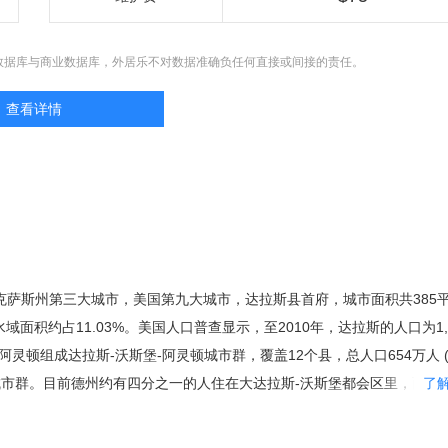
数据库与商业数据库，外居乐不对数据准确负任何直接或间接的责任。
查看详情
国德克萨斯州第三大城市，美国第九大城市，达拉斯县首府，城市面积共385
水域面积约占11.03%。美国人口普查显示，至2010年，达拉斯的人口为1,1
灵顿组成达拉斯-沃斯堡-阿灵顿城市群，覆盖12个县，总人口654万人 (2
城市群。目前德州约有四分之一的人住在大达拉斯-沃斯堡都会区里，而达
了
人口。1999年，达拉斯被拉夫堡大学的全球化与世界级城市研究小组与
型世界级城市。 达拉斯创立于1814年，1856年正式建市，主要经济支