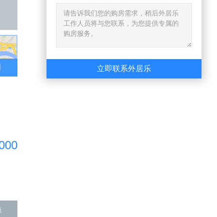
图
立即联系外居乐
000
源