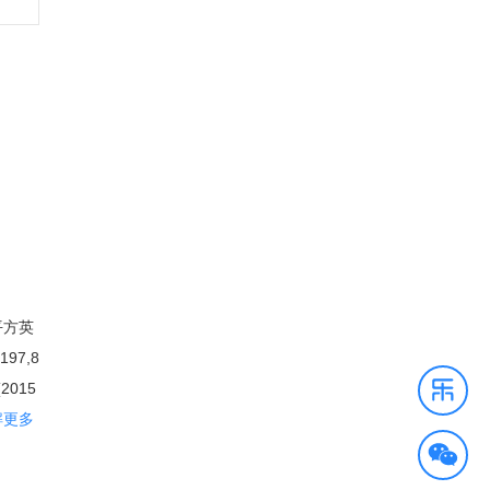
平方英
97,8
015
拉斯占
解更多
网络列
柱为石