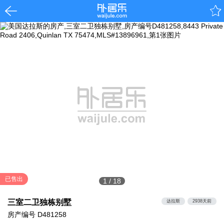
已售出
1
/
18
三室二卫独栋别墅
达拉斯
2938天前
房产编号
D481258