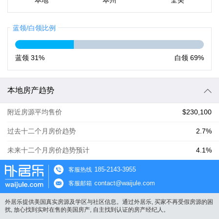
本地
本州
全美
蓝领/白领比例
蓝领
31%
白领
69%
本地房产趋势
附近房源平均售价
$230,100
过去十二个月房价趋势
2.7%
未来十二个月房价趋势预计
4.1%
185-2143-3955
客服热线
contact@waijule.com
客服邮箱
外居乐提供美国真实房源及学区与社区信息。通过外居乐, 买家不再受假房源的困
扰, 放心找到实时在售的美国房产, 自主找到认证的房产经纪人。