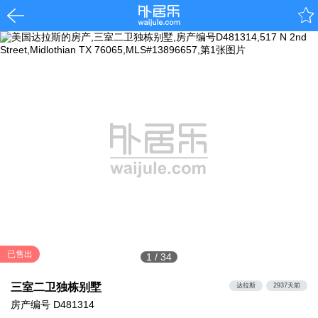
已售出
1
/
34
三室二卫独栋别墅
达拉斯
2937天前
房产编号
D481314