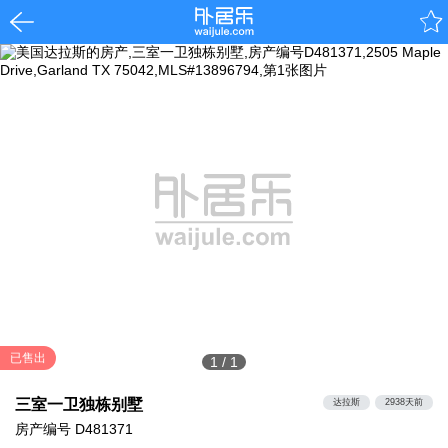
已售出
1
/
1
三室一卫独栋别墅
达拉斯
2938天前
房产编号
D481371