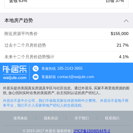
蓝领
63%
白领
37%
本地房产趋势
附近房源平均售价
$155,000
过去十二个月房价趋势
21.7%
未来十二个月房价趋势预计
4.1%
185-2143-3955
客服热线
contact@waijule.com
客服邮箱
外居乐提供美国真实房源及学区与社区信息。通过外居乐, 买家不再受假房源的困
扰, 放心找到实时在售的美国房产, 自主找到认证的房产经纪人。
外居乐不是中介公司，我们不收取买家任何咨询和中介费用。 外居乐不是电子商
务平台，我们不介入买家和地产经纪人的交易流程。
使用条款
隐私协议
关于我们
联系我们
© 2015-2017 外居乐 版权所有 |
沪ICP备15046544号-2