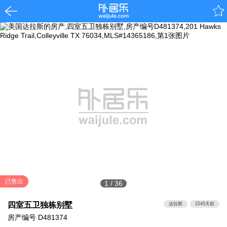
已售出
1
/
36
四室五卫独栋别墅
达拉斯
2245天前
房产编号
D481374