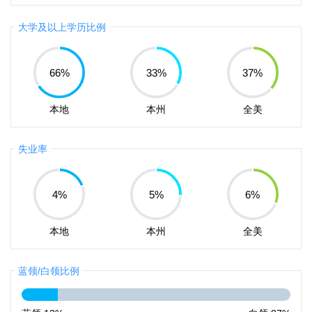
大学及以上学历比例
66
%
33
%
37
%
本地
本州
全美
失业率
4
%
5
%
6
%
本地
本州
全美
蓝领/白领比例