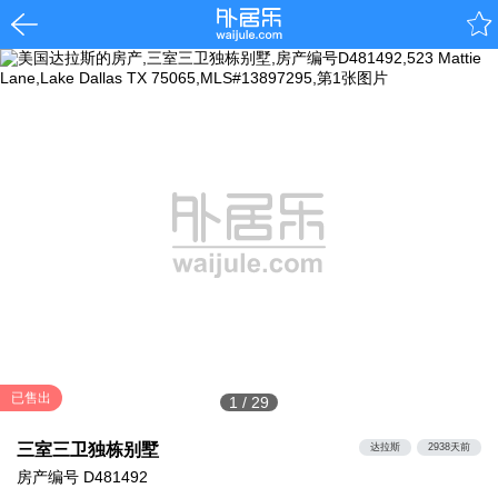
已售出
1
/
29
三室三卫独栋别墅
达拉斯
2938天前
房产编号
D481492