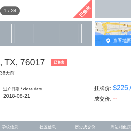
已售出
1
/
34
查看地
n, TX, 76017
已售出
36天前
$225,
挂牌价
:
过户日期 / close date
2018-08-21
--
成交价
:
学校信息
社区信息
历史成交价
周边相似房