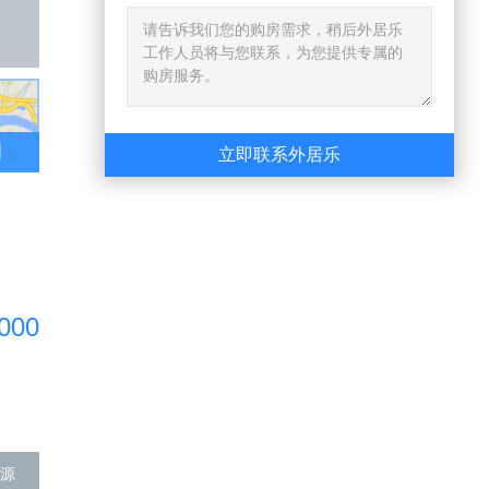
图
立即联系外居乐
000
源