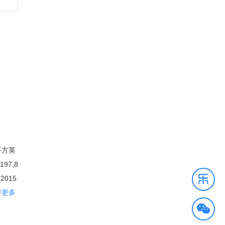
平方英
97,8
015
拉斯占
解更多
网络列
柱为石