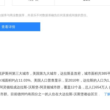
数据库与商业数据库，外居乐不对数据准确负任何直接或间接的责任。
查看详情
国德克萨斯州第三大城市，美国第九大城市，达拉斯县首府，城市面积共385
水域面积约占11.03%。美国人口普查显示，至2010年，达拉斯的人口为1,1
灵顿组成达拉斯-沃斯堡-阿灵顿城市群，覆盖12个县，总人口654万人 (2
城市群。目前德州约有四分之一的人住在大达拉斯-沃斯堡都会区里，而达
了
人口。1999年，达拉斯被拉夫堡大学的全球化与世界级城市研究小组与
型世界级城市。 达拉斯创立于1814年，1856年正式建市，主要经济支