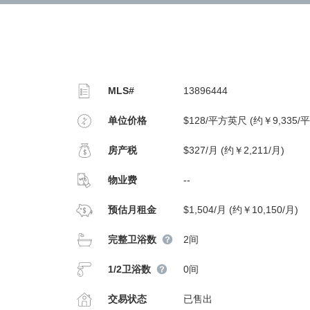
MLS#
13896444
单位价格
$128/平方英尺 (约￥9,335/
房产税
$327/月 (约￥2,211/月)
物业费
--
预估月租金
$1,504/月 (约￥10,150/月)
完整卫浴数
2间
1/2卫浴数
0间
交易状态
已售出