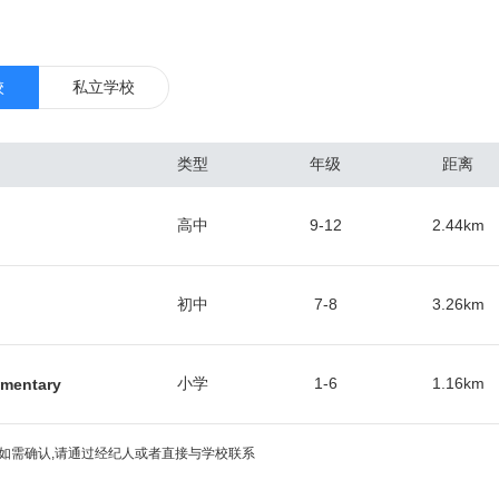
技术、银行业和航空运输业。达拉斯位于美国内陆，缺少水上交通线，其
油和棉花工业。 达拉斯地区是美国南部的医疗,教育和金融中心，2014
，位居全美第五。 位于德州北部，达拉斯是美国南部主要都市圈，以及美国
校
私立学校
1870年后铁路陆续通达，发展成为全国主要棉花市场之一。1930年东
一步增长。现为美国南部重要的石油城，城市东、西大油田所产的原油经
类型
年级
距离
化工、石油机械等工业发达，在市区设有办事处的石油公司多达600家左
新兴工业，以及纺织、服装、食品、农业机械等传统工业，均颇具规模。
高中
9-12
2.44
km
与保险业发达，大市区有第11联邦储备银行等约100家银行，为全国性的
内的主要交通工具是私人汽车。此外，市内拥有德克萨斯州最早建成的轻
际高速公路的交汇处，20号、30号、35E号及45号州际公路均经过达
初中
7-8
3.26
km
小学
1-6
1.16
km
ementary
如需确认,请通过经纪人或者直接与学校联系