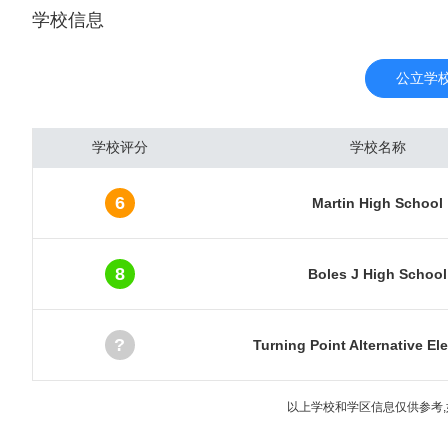
学校信息
油工业、电信业、计算机
的经济发展来自于强大的石
DP总量为5040亿美元
公立学
的内陆都市圈。达拉斯随着
现大油田后，城市经济进
学校评分
学校名称
管汇集本市。炼油、石油
子、电器、飞机、导弹等
6
Martin High School
有近3000家工厂。金融
融中心之一。 达拉斯市
系统。达拉斯是数条重要州
8
Boles J High School
?
Turning Point Alternative El
以上学校和学区信息仅供参考,