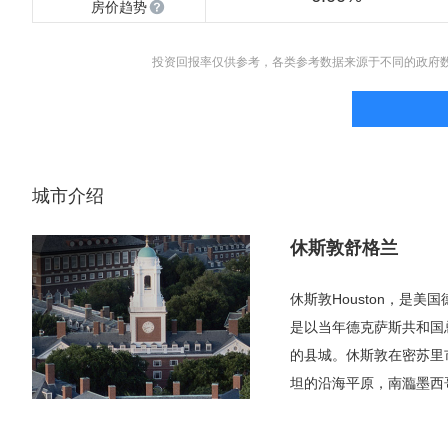
房价趋势
投资回报率仅供参考，各类参考数据来源于不同的政府
城市介绍
休斯敦舒格兰
休斯敦Houston，是
是以当年德克萨斯共和国总统
的县城。休斯敦在密苏里
坦的沿海平原，南瀶墨西哥
500.7平方千米，水面5
长最迅速的大城市之一，也