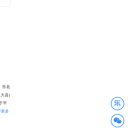
。市名
大县)
于平
积1,
解更多
是美国成
。人