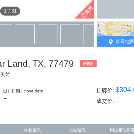
已售出
1
/
31
查看地
r Land, TX, 77479
已售出
9天前
$304,
挂牌价
:
过户日期 / close date
--
--
成交价
:
学校信息
社区信息
周边相似房