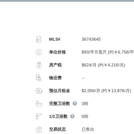
MLS#
36743645
单位价格
$93/平方英尺 (约￥6,758/
房产税
$624/月 (约￥4,216/月)
物业费
--
预估月租金
$2,056/月 (约￥13,876/月)
完整卫浴数
3间
1/2卫浴数
0间
交易状态
已售出