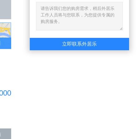
图
立即联系外居乐
000
源