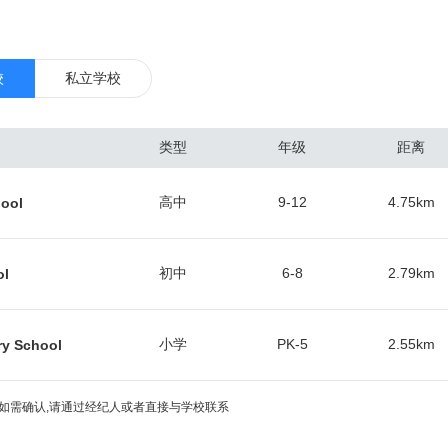
1.8人。 休斯敦最著名的是它的石油工业、美国国家航空航天局和休斯敦
ton）。 休斯敦是世界的能源工业重镇，特别是石油。生物化学工业、航天工业及
 休斯敦还是美国27个超过170万人口的重要大都会地区中生活消费和房
校
私立学校
界城市研究小组和网络（GaWC）称为“全球城市”。 休斯敦是美国众多
没有规划法的城市，市区发展颇为杂乱无章。 内城中并没有一个单一的下城
类型
年级
距离
展出了五个商务区。如果这些商务区连起来，将组成美国第三大下城。 
ace City)”，因为它是林顿·约翰逊太空中心的所在地，任务监控中心也设
高中
9-12
4.75
km
ool
球上说的第一个词)。许多当地人喜爱称作“牛沼城”。其他绰号还有“H镇”、“
斯敦是一个拥有多重文化的城市，许多外来移民的社区在此发展。其美术馆区
每年吸引将进七百万的游客，在休斯敦常能看见活跃的视觉表演艺术。
初中
6-8
2.79
km
ol
小学
PK-5
2.55
km
ry School
如需确认,请通过经纪人或者直接与学校联系