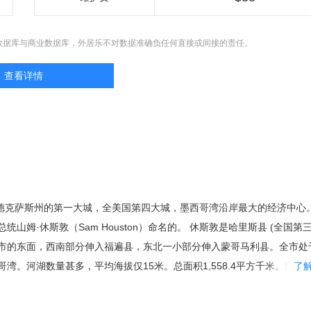
数据库与商业数据库，外居乐不对数据准确负任何直接或间接的责任。
查看详情
美国德克萨斯州的第一大城，全美国第四大城，墨西哥湾沿岸最大的经济中心
山姆·休斯敦（Sam Houston）命名的。 休斯敦是哈里斯县 (全国第三
市的东面，西南部分伸入福遍县，东北一小部分伸入蒙哥马利县。全市处
湾。河湖数量甚多，平均海拔仅15米。总面积1,558.4平方千米。陆地面
了
7.7平方千米，占总面积3.7％。 休斯敦创建于1836年，合并于1837年，
是全美最大的一个没有规划法的大城市。休斯敦的人口有707万8602人