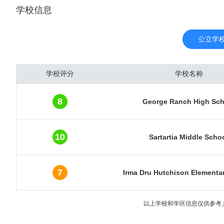
学校信息
口密度为每平方千米130
（Port Of Hous
是该城大部分的工业基础。
公立学
低的。休斯敦被全球化和世
万人口的大城市中 , 仍
学校评分
学校名称
城市就业的中心，而是发
的官方绰号为“太空城(Sp
8
George Ranch High Sch
(因此，“休斯敦”是在月
城”或“蒙古城”。 休
文化机构和展览的天堂，
10
Sartartia Middle Scho
7
Irma Dru Hutchison Elementa
以上学校和学区信息仅供参考,