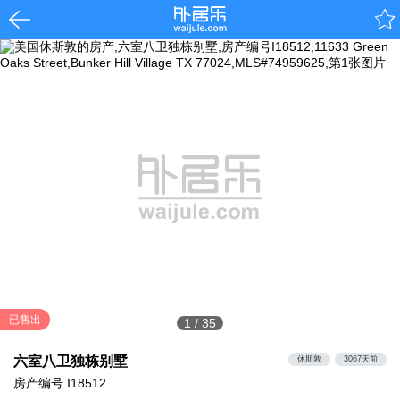
已售出
1
/
35
六室八卫独栋别墅
休斯敦
3067天前
房产编号
I18512