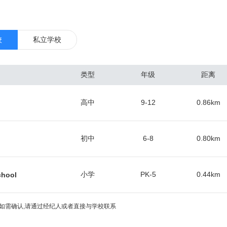
1.8人。 休斯敦最著名的是它的石油工业、美国国家航空航天局和休斯敦
ton）。 休斯敦是世界的能源工业重镇，特别是石油。生物化学工业、航天工业及
 休斯敦还是美国27个超过170万人口的重要大都会地区中生活消费和房
校
私立学校
界城市研究小组和网络（GaWC）称为“全球城市”。 休斯敦是美国众多
没有规划法的城市，市区发展颇为杂乱无章。 内城中并没有一个单一的下城
类型
年级
距离
展出了五个商务区。如果这些商务区连起来，将组成美国第三大下城。 
ace City)”，因为它是林顿·约翰逊太空中心的所在地，任务监控中心也设
高中
9-12
0.86
km
球上说的第一个词)。许多当地人喜爱称作“牛沼城”。其他绰号还有“H镇”、“
斯敦是一个拥有多重文化的城市，许多外来移民的社区在此发展。其美术馆区
每年吸引将进七百万的游客，在休斯敦常能看见活跃的视觉表演艺术。
初中
6-8
0.80
km
小学
PK-5
0.44
km
chool
如需确认,请通过经纪人或者直接与学校联系