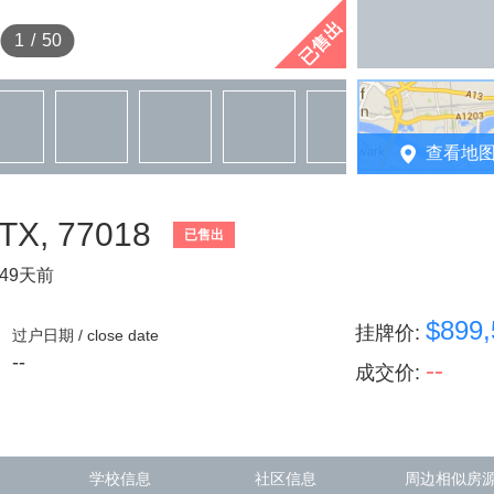
已售出
1
/
50
查看地
 TX, 77018
已售出
49天前
$899,
挂牌价
:
过户日期 / close date
--
--
成交价
:
学校信息
社区信息
周边相似房