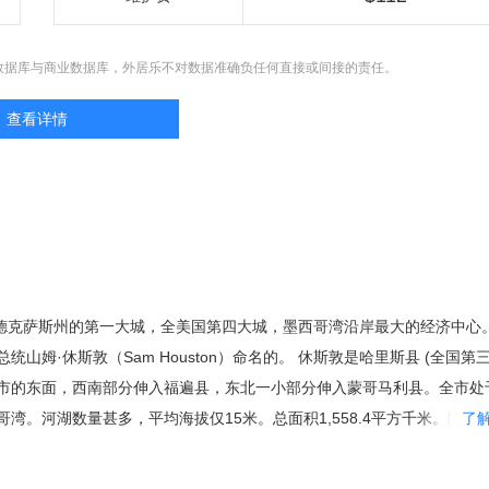
数据库与商业数据库，外居乐不对数据准确负任何直接或间接的责任。
查看详情
美国德克萨斯州的第一大城，全美国第四大城，墨西哥湾沿岸最大的经济中心
山姆·休斯敦（Sam Houston）命名的。 休斯敦是哈里斯县 (全国第三
市的东面，西南部分伸入福遍县，东北一小部分伸入蒙哥马利县。全市处
湾。河湖数量甚多，平均海拔仅15米。总面积1,558.4平方千米。陆地面
了
7.7平方千米，占总面积3.7％。 休斯敦创建于1836年，合并于1837年，
是全美最大的一个没有规划法的大城市。休斯敦的人口有707万8602人