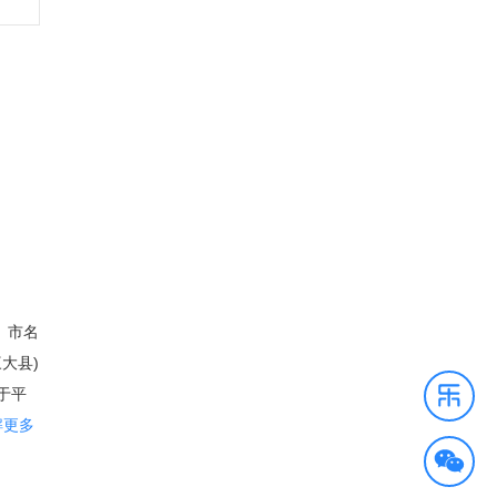
。市名
大县)
于平
积1,
解更多
是美国成
。人