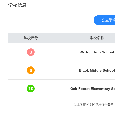
学校信息
口密度为每平方千米130
（Port Of Hous
是该城大部分的工业基础。
公立学
低的。休斯敦被全球化和世
万人口的大城市中 , 仍
学校评分
学校名称
城市就业的中心，而是发
的官方绰号为“太空城(Sp
3
Waltrip High School
(因此，“休斯敦”是在月
城”或“蒙古城”。 休
文化机构和展览的天堂，
6
Black Middle School
10
Oak Forest Elementary S
以上学校和学区信息仅供参考,