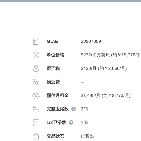
MLS#
20907359
单位价格
$272/平方英尺 (约￥19,776/
房产税
$423/月 (约￥2,860/月)
物业费
--
预估月租金
$1,448/月 (约￥9,773/月)
完整卫浴数
3间
1/2卫浴数
1间
交易状态
已售出