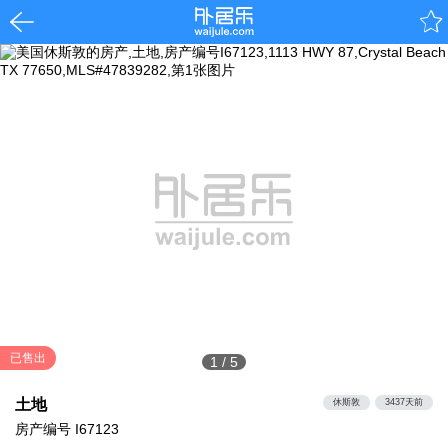
已售出
1
/
5
土地
休斯敦
3437天前
房产编号
I67123