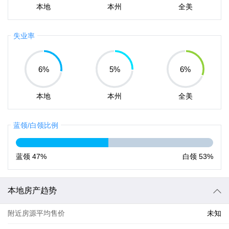
本地
本州
全美
失业率
6
%
5
%
6
%
本地
本州
全美
蓝领/白领比例
蓝领
47%
白领
53%
本地房产趋势
附近房源平均售价
未知