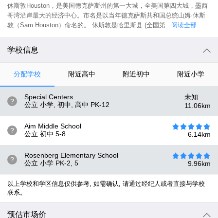
休斯敦Houston，是美国德克萨斯州的第一大城，全美国第四大城，墨西
哥湾沿岸最大的经济中心。市名是以当年德克萨斯共和国总统山姆·休斯
敦（Sam Houston）命名的。 休斯敦是哈里斯县 (全国第...
阅读全部
学校信息
分配学校
附近高中
附近初中
附近小学
Special Centers
未知
?
公立 小学, 初中, 高中
PK-12
11.06
km
Aim Middle School
?
公立 初中
5-8
6.14
km
Rosenberg Elementary School
?
公立 小学
PK-2, 5
9.96
km
以上学校和学区信息仅供参考, 如需确认, 请通过经纪人或者直接与学校
联系。
预估市场价