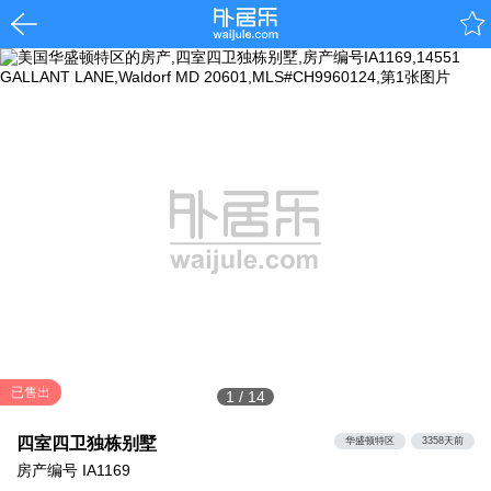
已售出
1
/
14
四室四卫独栋别墅
华盛顿特区
3358天前
房产编号
IA1169