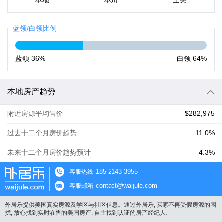
本地
本州
全美
蓝领/白领比例
蓝领
36%
白领
64%
本地房产趋势
附近房源平均售价
$282,975
过去十二个月房价趋势
11.0%
未来十二个月房价趋势预计
4.3%
185-2143-3955
客服热线
contact@waijule.com
客服邮箱
外居乐提供美国真实房源及学区与社区信息。通过外居乐, 买家不再受假房源的困
扰, 放心找到实时在售的美国房产, 自主找到认证的房产经纪人。