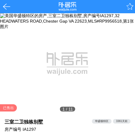
已售出
1
/
11
三室二卫独栋别墅
华盛顿特区
3361天前
房产编号
IA1297