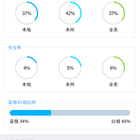
37
%
42
%
37
%
本地
本州
全美
失业率
4
%
5
%
6
%
本地
本州
全美
蓝领/白领比例
蓝领
34%
白领
66%