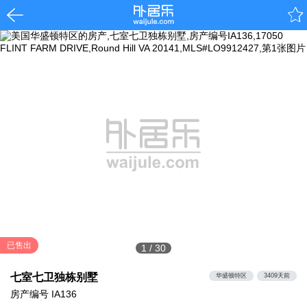
已售出
1
/
30
七室七卫独栋别墅
华盛顿特区
3409天前
房产编号
IA136