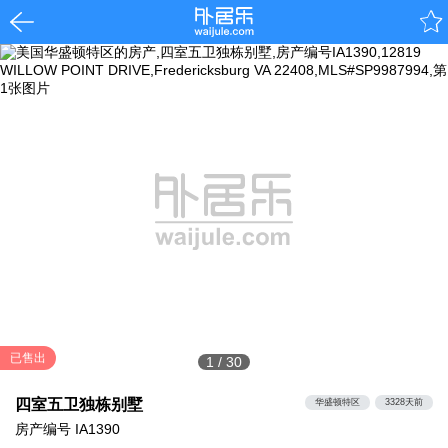
已售出
1
/
30
四室五卫独栋别墅
华盛顿特区
3328天前
房产编号
IA1390