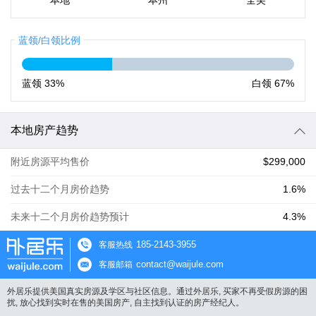
本地
本州
全美
蓝领/白领比例
蓝领
33%
白领
67%
本地房产趋势
附近房源平均售价
$299,000
过去十二个月房价趋势
1.6%
未来十二个月房价趋势预计
4.3%
185-2143-3955
客服热线
contact@waijule.com
客服邮箱
外居乐提供美国真实房源及学区与社区信息。通过外居乐, 买家不再受假房源的困
扰, 放心找到实时在售的美国房产, 自主找到认证的房产经纪人。