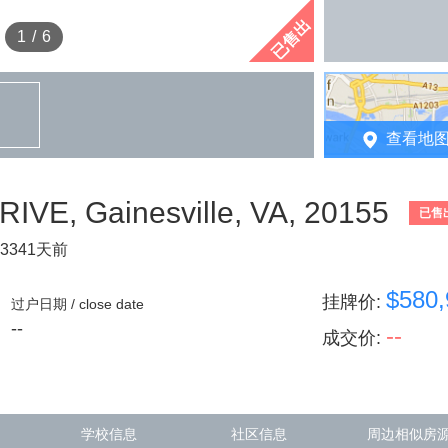
已售出
1
/
6
查看地
E, Gainesville, VA, 20155
已售
3341天前
$580,
挂牌价
:
过户日期 / close date
--
--
成交价
:
学校信息
社区信息
周边相似房