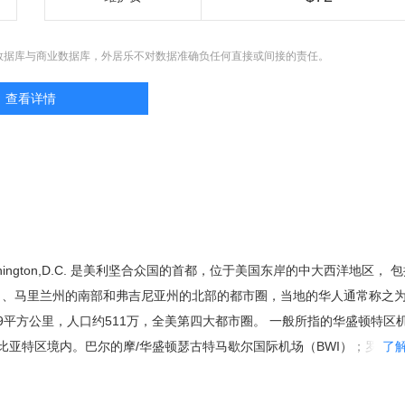
数据库与商业数据库，外居乐不对数据准确负任何直接或间接的责任。
查看详情
ington,D.C. 是美利坚合众国的首都，位于美国东岸的中大西洋地区， 
）、马里兰州的南部和弗吉尼亚州的北部的都市圈，当地的华人通常称之
.9平方公里，人口约511万，全美第四大都市圈。 一般所指的华盛顿特区
比亚特区境内。巴尔的摩/华盛顿瑟古特马歇尔国际机场（BWI）；罗纳特
了
），华盛顿杜勒斯国际机场（IAD）。华盛顿的地铁是全美第二繁忙的地铁
兰州的乔治王子郡，蒙特马利郡，及维吉尼亚州的费尔法克斯郡，阿林顿