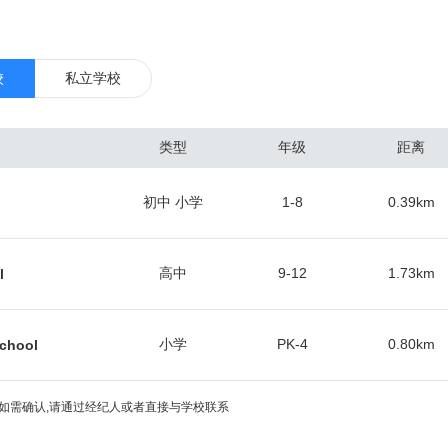
有红，橙，蓝，绿，黄，银六条线路。 华盛顿特区是大多数美国联邦政
在地，也是世界银行、国际货币基金组织、美洲国家组织等国际组织总部
博物馆与文化史迹。 华盛顿特区是由美国国会直接管辖的特别行政区域
校
私立学校
美国联邦政府的运作几乎不受大经济萧条的影响，所以同美国其他地区相比
很小，也因此能一直维持着较低的失业率和较高的就业增长率。作为美国
类型
年级
距离
，该地区2015年的人均生产总值为181,185美元，冠绝全美。 华盛顿
域，而马里兰州的蒙郡Rockville 是大华府地区名副其实的华人中心，
初中 小学
1-8
0.39
km
立卫生研究院（NIH）， 食品药品管理局（FDA），沃尔特·里德陆军
技术研究所（NIST）等数十个联邦机构和超过350个生物技术公司都坐落
坚大学（American University），乔治华盛顿大学（The George
高中
9-12
1.73
km
l
,乔治城大学（Georgetown University）,约翰霍普金斯大学（The Johns Hopki
学（University of the District of Columbia）等等。 华盛顿特区有 该
小学
PK-4
0.80
km
School
分明，冬冷夏热，代表美国大西洋岸地区内地气候，夏天炎热潮湿，7-8
秋季节相对干燥，冬季冷凉，微潮，每年冬季平均降雪为37cm。
如需确认,请通过经纪人或者直接与学校联系