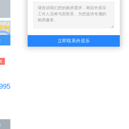
图
立即联系外居乐
出
995
源