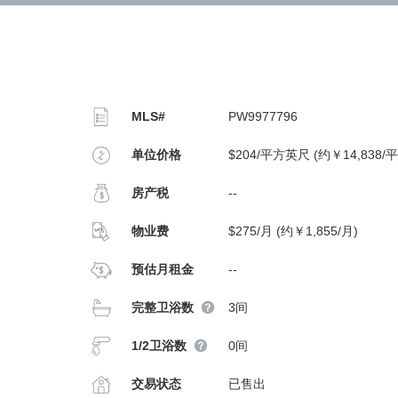
MLS#
PW9977796
单位价格
$204/平方英尺 (约￥14,838/
房产税
--
物业费
$275/月 (约￥1,855/月)
预估月租金
--
完整卫浴数
3间
1/2卫浴数
0间
交易状态
已售出