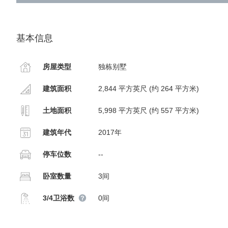
基本信息
房屋类型
独栋别墅
建筑面积
2,844 平方英尺 (约 264 平方米)
土地面积
5,998 平方英尺 (约 557 平方米)
建筑年代
2017年
停车位数
--
卧室数量
3间
3/4卫浴数
0间