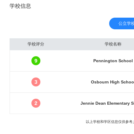
学校信息
亚历山特里亚市，目前共
与各国驻美国大使馆的所
在地，还拥有为数众多的
公立学
于政治中心的“庇护”，
府受经济萧条的影响相对
学校评分
学校名称
裕、财富富高度集中的地区
唐人街并不是华人集聚的区
9
Pennington School
疗，生物科技中心。美国国
（WRAIR），国家标准
华盛顿特区的高等教育学府有美利
3
Osbourn High Schoo
hington University）
niversity）,哥伦比亚特区大
2
Jennie Dean Elementary 
于温热带湿润气候，四季
度高，常见雷雨天气，春
以上学校和学区信息仅供参考,