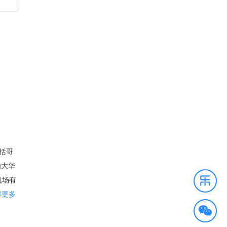
包括哥
为大华
机场有
里根
解更多
系统，
郡，