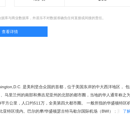
数据库与商业数据库，外居乐不对数据准确负任何直接或间接的责任。
查看详情
ington,D.C. 是美利坚合众国的首都，位于美国东岸的中大西洋地区， 
）、马里兰州的南部和弗吉尼亚州的北部的都市圈，当地的华人通常称之
.9平方公里，人口约511万，全美第四大都市圈。 一般所指的华盛顿特区
比亚特区境内。巴尔的摩/华盛顿瑟古特马歇尔国际机场（BWI）；罗纳特
了
），华盛顿杜勒斯国际机场（IAD）。华盛顿的地铁是全美第二繁忙的地铁
兰州的乔治王子郡，蒙特马利郡，及维吉尼亚州的费尔法克斯郡，阿林顿