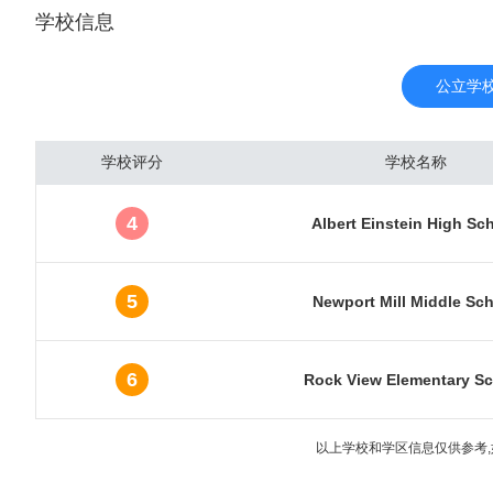
学校信息
亚历山特里亚市，目前共
与各国驻美国大使馆的所
在地，还拥有为数众多的
公立学
于政治中心的“庇护”，
府受经济萧条的影响相对
学校评分
学校名称
裕、财富富高度集中的地区
唐人街并不是华人集聚的区
4
Albert Einstein High Sc
疗，生物科技中心。美国国
（WRAIR），国家标准
华盛顿特区的高等教育学府有美利
5
Newport Mill Middle Sc
hington University）
niversity）,哥伦比亚特区大
6
Rock View Elementary S
于温热带湿润气候，四季
度高，常见雷雨天气，春
以上学校和学区信息仅供参考,