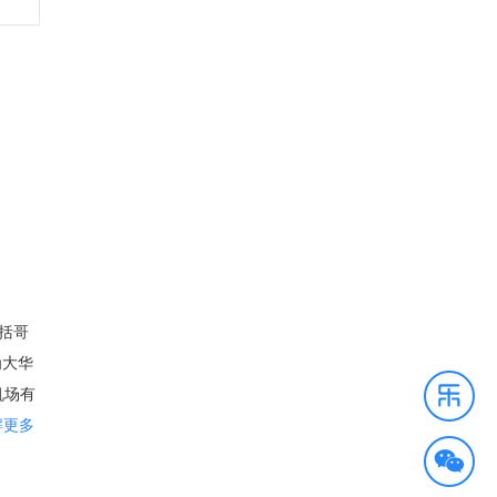
包括哥
为大华
机场有
里根
解更多
系统，
郡，