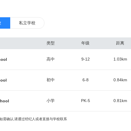
有红，橙，蓝，绿，黄，银六条线路。 华盛顿特区是大多数美国联邦政
在地，也是世界银行、国际货币基金组织、美洲国家组织等国际组织总部
博物馆与文化史迹。 华盛顿特区是由美国国会直接管辖的特别行政区域
校
私立学校
美国联邦政府的运作几乎不受大经济萧条的影响，所以同美国其他地区相比
很小，也因此能一直维持着较低的失业率和较高的就业增长率。作为美国
类型
年级
距离
，该地区2015年的人均生产总值为181,185美元，冠绝全美。 华盛顿
域，而马里兰州的蒙郡Rockville 是大华府地区名副其实的华人中心，
高中
9-12
1.03
km
hool
立卫生研究院（NIH）， 食品药品管理局（FDA），沃尔特·里德陆军
技术研究所（NIST）等数十个联邦机构和超过350个生物技术公司都坐落
坚大学（American University），乔治华盛顿大学（The George
初中
6-8
0.84
km
hool
,乔治城大学（Georgetown University）,约翰霍普金斯大学（The Johns Hopki
学（University of the District of Columbia）等等。 华盛顿特区有 该
小学
PK-5
0.81
km
chool
分明，冬冷夏热，代表美国大西洋岸地区内地气候，夏天炎热潮湿，7-8
秋季节相对干燥，冬季冷凉，微潮，每年冬季平均降雪为37cm。
如需确认,请通过经纪人或者直接与学校联系