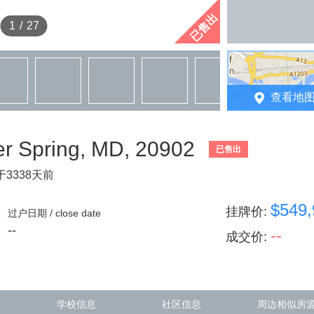
已售出
1
/
27
查看地
r Spring, MD, 20902
已售出
3338天前
$549,
挂牌价
:
过户日期 / close date
--
--
成交价
:
学校信息
社区信息
周边相似房