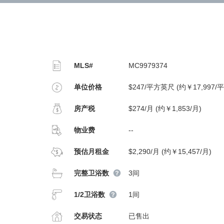
MLS#
MC9979374
单位价格
$247/平方英尺 (约￥17,997/
房产税
$274/月 (约￥1,853/月)
物业费
--
预估月租金
$2,290/月 (约￥15,457/月)
完整卫浴数
3间
1/2卫浴数
1间
交易状态
已售出