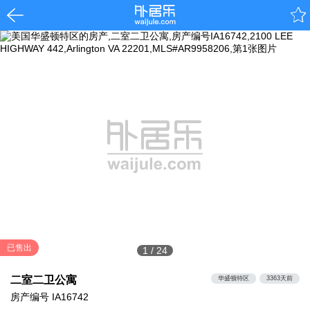
已售出
1
/
24
二室二卫公寓
华盛顿特区
3363天前
房产编号
IA16742