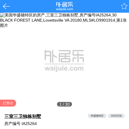
已售出
1
/
30
三室三卫独栋别墅
华盛顿特区
3418天前
房产编号
IA25264