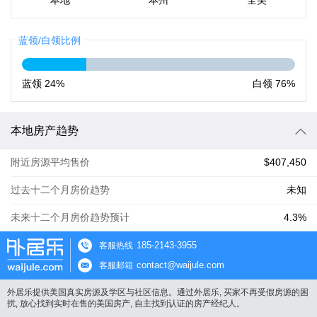
本地
本州
全美
蓝领/白领比例
蓝领
24%
白领
76%
本地房产趋势
附近房源平均售价
$407,450
过去十二个月房价趋势
未知
未来十二个月房价趋势预计
4.3%
185-2143-3955
客服热线
contact@waijule.com
客服邮箱
外居乐提供美国真实房源及学区与社区信息。通过外居乐, 买家不再受假房源的困
扰, 放心找到实时在售的美国房产, 自主找到认证的房产经纪人。